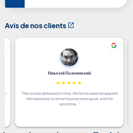
Avis de nos clients
Николай Пальчинский
★
★
★
★
★
dly -
“
The car was delivered on time, the terms were transparent,
“
...
”
the responses to rental inquiries were quick, and the
recomme...
”