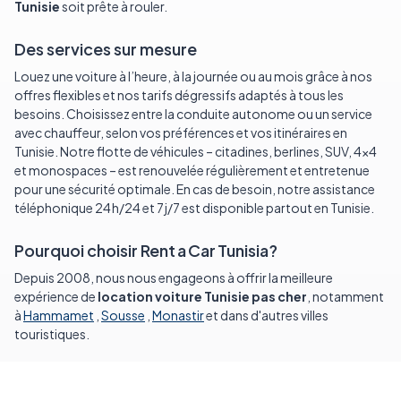
Tunisie
soit prête à rouler.
Des services sur mesure
Louez une voiture à l’heure, à la journée ou au mois grâce à nos
offres flexibles et nos tarifs dégressifs adaptés à tous les
besoins.
Choisissez entre la conduite autonome ou un service
avec chauffeur, selon vos préférences et vos itinéraires en
Tunisie.
Notre flotte de véhicules – citadines, berlines, SUV, 4×4
et monospaces – est renouvelée régulièrement et entretenue
pour une sécurité optimale.
En cas de besoin, notre assistance
téléphonique 24 h/24 et 7 j/7 est disponible partout en Tunisie.
Pourquoi choisir Rent a Car Tunisia?
Depuis 2008, nous nous engageons à offrir la meilleure
expérience de
location voiture Tunisie pas cher
, notamment
à
Hammamet
,
Sousse
,
Monastir
et dans d'autres villes
touristiques.
Grâce à notre plateforme de
réservation en ligne
, comparez
en temps réel les modèles, les options et les tarifs pour louer