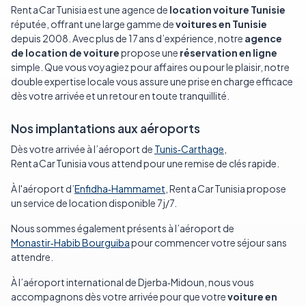
Rent a Car Tunisia est une agence de
location voiture Tunisie
réputée, offrant une large gamme de
voitures en Tunisie
depuis 2008.
Avec plus de 17 ans d’expérience, notre
agence
de location de voiture
propose une
réservation en ligne
simple.
Que vous voyagiez pour affaires ou pour le plaisir, notre
double expertise locale vous assure une prise en charge efficace
dès votre arrivée et un retour en toute tranquillité.
Nos implantations aux aéroports
Dès votre arrivée à l’aéroport de
Tunis‑Carthage
,
Rent a Car Tunisia vous attend pour une remise de clés rapide.
À l'aéroport d’
Enfidha‑Hammamet
, Rent a Car Tunisia propose
un service de location disponible 7 j/7.
Nous sommes également présents à l’aéroport de
Monastir‑Habib Bourguiba
pour commencer votre séjour sans
attendre.
À l’aéroport international de Djerba‑Midoun, nous vous
accompagnons dès votre arrivée pour que votre
voiture en