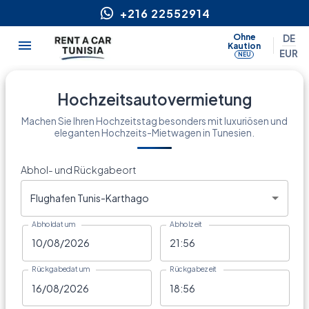
+216 22552914
Ohne
DE
Kaution
EUR
NEU
Hochzeitsautovermietung
Machen Sie Ihren Hochzeitstag besonders mit luxuriösen und
eleganten Hochzeits-Mietwagen in Tunesien.
Abhol- und Rückgabeort
Flughafen Tunis-Karthago
Abholdatum
Abholzeit
Rückgabedatum
Rückgabezeit