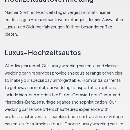
Machen Sie Ihren Hochzeitstag unvergesslich mit unseren
erstklassigen Hochzeitsautovermietungen, die eine Auswahl an
Luxus- und Oldtimerfahrzeugen für Ihren besonderen Tag
bieten.
Luxus-Hochzeitsautos
Wedding car rental: Our luxury wedding car rental and classic
wedding car hire services provide an exquisite range of vehicles
to make your special day unforgettable. From bridal car rental
to getaway car rental, our wedding transportation options
include high-end models like Skoda Octavia, Leon Cupra, and
Mercedes-Benz, ensuring elegance and sophistication. Our
wedding car service offers chauffeured experience with
professional drivers for seamless bridal car transfers or vintage
car rentals for a timeless touch. Choose luxury wedding car hire