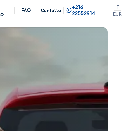
i
+216
IT
FAQ
Contatto
22552914
EUR
mo