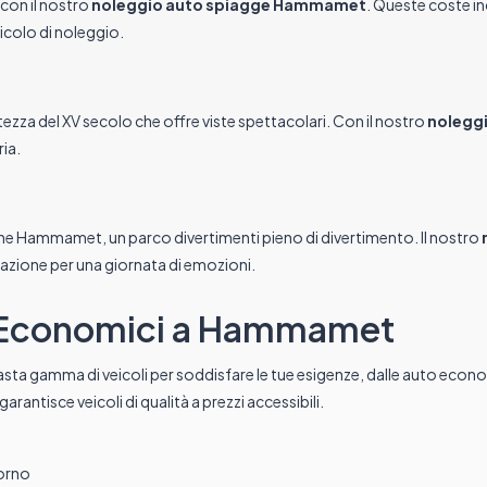
con il nostro
noleggio auto spiagge Hammamet
. Queste coste i
veicolo di noleggio.
rtezza del XV secolo che offre viste spettacolari. Con il nostro
nolegg
ria.
e Hammamet, un parco divertimenti pieno di divertimento. Il nostro
azione per una giornata di emozioni.
li Economici a Hammamet
asta gamma di veicoli per soddisfare le tue esigenze, dalle auto econom
garantisce veicoli di qualità a prezzi accessibili.
iorno