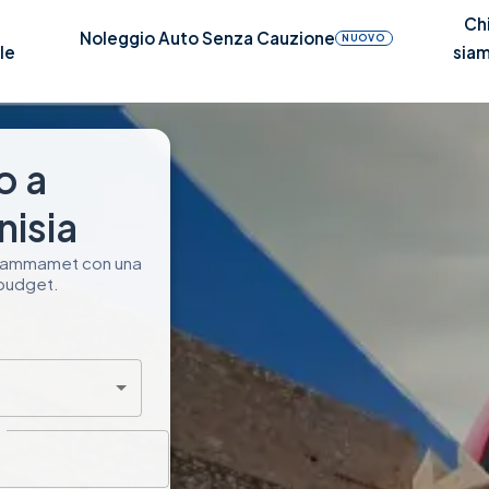
Ch
Noleggio Auto Senza Cauzione
NUOVO
le
sia
o a
isia
a Hammamet con una
 budget.