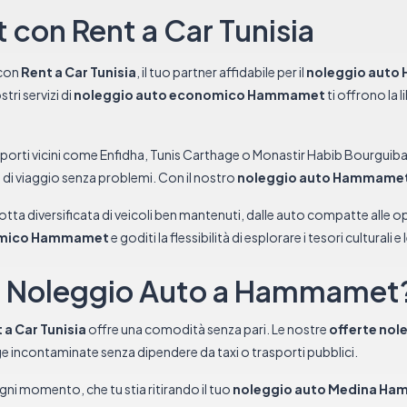
con Rent a Car Tunisia
 con
Rent a Car Tunisia
, il tuo partner affidabile per il
noleggio aut
ri servizi di
noleggio auto economico Hammamet
ti offrono la l
aeroporti vicini come Enfidha, Tunis Carthage o Monastir Habib Bourguiba. 
o di viaggio senza problemi. Con il nostro
noleggio auto Hammame
lotta diversificata di veicoli ben mantenuti, dalle auto compatte alle op
omico Hammamet
e goditi la flessibilità di esplorare i tesori culturali e
il Noleggio Auto a Hammamet
 a Car Tunisia
offre una comodità senza pari. Le nostre
offerte no
gge incontaminate senza dipendere da taxi o trasporti pubblici.
 ogni momento, che tu stia ritirando il tuo
noleggio auto Medina H