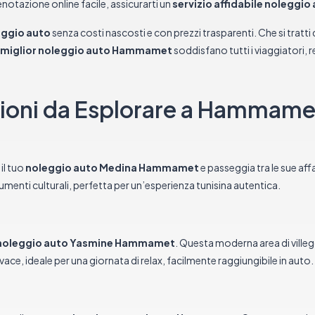
enotazione online facile, assicurarti un
servizio affidabile noleggio 
ggio auto
senza costi nascosti e con prezzi trasparenti. Che si tratti 
miglior noleggio auto Hammamet
soddisfano tutti i viaggiatori, 
azioni da Esplorare a Hammame
il tuo
noleggio auto Medina Hammamet
e passeggia tra le sue aff
numenti culturali, perfetta per un’esperienza tunisina autentica.
noleggio auto Yasmine Hammamet
. Questa moderna area di ville
ivace, ideale per una giornata di relax, facilmente raggiungibile in auto.