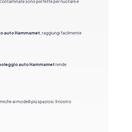
ncontaminate sono perfette per nuotare e
io auto Hammamet
, raggiungi facilmente
noleggio auto Hammamet
rende
iche ai modelli più spaziosi. Il nostro