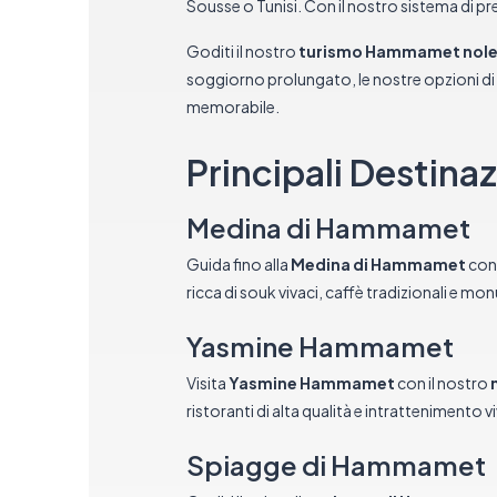
Sousse o Tunisi. Con il nostro sistema di pr
Goditi il nostro
turismo Hammamet nole
soggiorno prolungato, le nostre opzioni di
memorabile.
Principali Destin
Medina di Hammamet
Guida fino alla
Medina di Hammamet
con 
ricca di souk vivaci, caffè tradizionali e mo
Yasmine Hammamet
Visita
Yasmine Hammamet
con il nostro
ristoranti di alta qualità e intrattenimento v
Spiagge di Hammamet