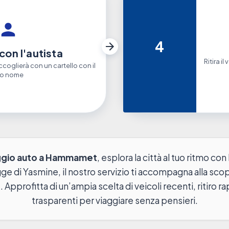
4
con l'autista
Ritira i
accoglierà con un cartello con il
uo nome
eggio auto a Hammamet
, esplora la città al tuo ritmo con
ge di Yasmine, il nostro servizio ti accompagna alla scop
Approfitta di un’ampia scelta di veicoli recenti, ritiro ra
trasparenti per viaggiare senza pensieri.