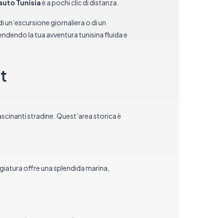
auto Tunisia
è a pochi clic di distanza.
di un’escursione giornaliera o di un
rendendo la tua avventura tunisina fluida e
t
ascinanti stradine. Quest’area storica è
ggiatura offre una splendida marina,