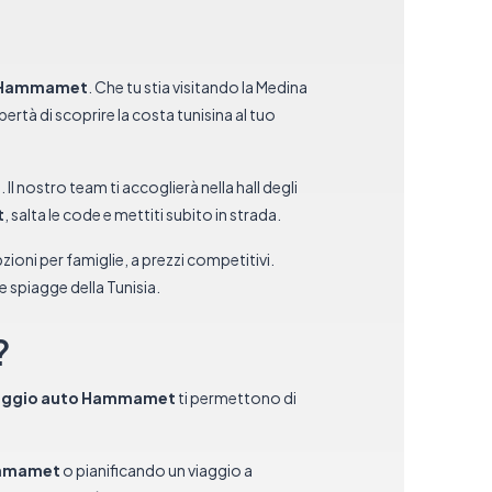
o Hammamet
. Che tu stia visitando la Medina
ibertà di scoprire la costa tunisina al tuo
Il nostro team ti accoglierà nella hall degli
t
, salta le code e mettiti subito in strada.
zioni per famiglie, a prezzi competitivi.
 le spiagge della Tunisia.
?
leggio auto Hammamet
ti permettono di
ammamet
o pianificando un viaggio a