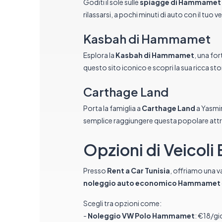
Goditi il sole sulle
spiagge di Hammamet
rilassarsi, a pochi minuti di auto con il tuo 
Kasbah di Hammamet
Esplora la
Kasbah di Hammamet
, una fo
questo sito iconico e scopri la sua ricca sto
Carthage Land
Porta la famiglia a
Carthage Land
a Yasmin
semplice raggiungere questa popolare attr
Opzioni di Veico
Presso
Rent a Car Tunisia
, offriamo una v
noleggio auto economico Hammamet
Scegli tra opzioni come:
-
Noleggio VW Polo Hammamet
: €18/g