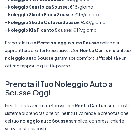
-
Noleggio Seat Ibiza Sousse
: €18/giorno
-
Noleggio Skoda Fabia Sousse
: €16/giorno
-
Noleggio Skoda Octavia Sousse
: €30/giorno
-
Noleggio Kia Picanto Sousse
: €19/giorno
Prenota le tue
offerte noleggio auto Sousse
online per
approfittare di offerte esclusive. Con
Rent a Car Tunisia
, il tuo
noleggio auto Sousse
garantisce comfort, affidabilità e un
ottimo rapporto qualità-prezzo.
Prenota il Tuo Noleggio Auto a
Sousse Oggi
Inizia la tua avventura a Sousse con
Rent a Car Tunisia
. Il nostro
sistema di prenotazione online intuitivo rende la prenotazione
del tuo
noleggio auto Sousse
semplice, con prezzi chiari e
senza costi nascosti.