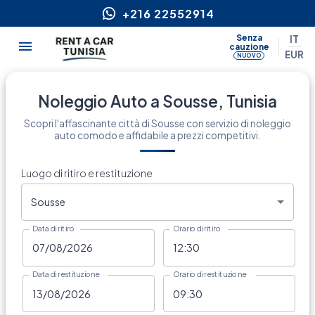
+216 22552914
Senza
IT
cauzione
EUR
NUOVO
Noleggio Auto a Sousse, Tunisia
Scopri l'affascinante città di Sousse con servizio di noleggio
auto comodo e affidabile a prezzi competitivi.
Luogo di ritiro e restituzione
Sousse
Data di ritiro
Orario di ritiro
Data di restituzione
Orario di restituzione