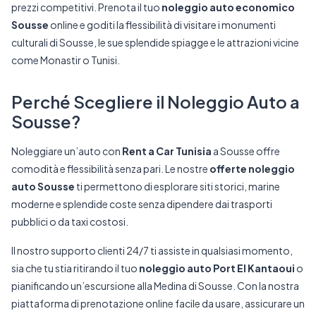
prezzi competitivi. Prenota il tuo
noleggio auto economico
Sousse
online e goditi la flessibilità di visitare i monumenti
culturali di Sousse, le sue splendide spiagge e le attrazioni vicine
come Monastir o Tunisi.
Perché Scegliere il Noleggio Auto a
Sousse?
Noleggiare un’auto con
Rent a Car Tunisia
a Sousse offre
comodità e flessibilità senza pari. Le nostre
offerte noleggio
auto Sousse
ti permettono di esplorare siti storici, marine
moderne e splendide coste senza dipendere dai trasporti
pubblici o da taxi costosi.
Il nostro supporto clienti 24/7 ti assiste in qualsiasi momento,
sia che tu stia ritirando il tuo
noleggio auto Port El Kantaoui
o
pianificando un’escursione alla Medina di Sousse. Con la nostra
piattaforma di prenotazione online facile da usare, assicurare un