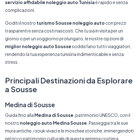
servizio affidabile noleggio auto Tunisia
è rapido e senza
complicazioni.
Goditi il nostro
turismo Sousse noleggio auto
con prezzi
trasparenti e senza costi nascosti. Che tu sia in visita per un
giorno o per un soggiorno prolungato, le nostre opzioni di
miglior noleggio auto Sousse
soddisfano tutti i viaggiatori,
rendendo la tua esperienza tunisina indimenticabile e senza
stress.
Principali Destinazioni da Esplorare
a Sousse
Medina di Sousse
Guida fino alla
Medina di Sousse
, patrimonio UNESCO, con il
nostro
noleggio auto Medina Sousse
. Passeggia tra le sue
mura antiche, i souk vivaci e le moschee storiche, immergendoti
nel ricco patrimonio culturale di questa gemma costiera.