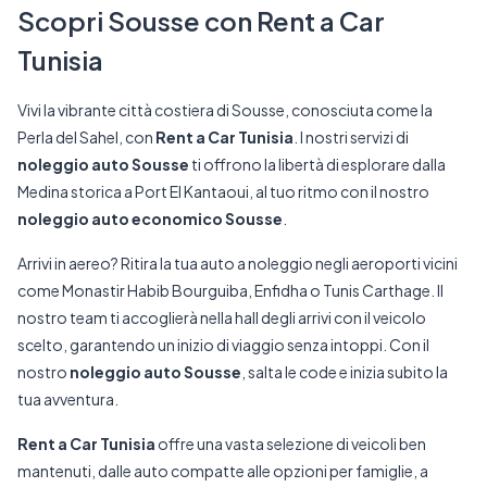
Scopri Sousse con Rent a Car
Tunisia
Vivi la vibrante città costiera di Sousse, conosciuta come la
Perla del Sahel, con
Rent a Car Tunisia
. I nostri servizi di
noleggio auto Sousse
ti offrono la libertà di esplorare dalla
Medina storica a Port El Kantaoui, al tuo ritmo con il nostro
noleggio auto economico Sousse
.
Arrivi in aereo? Ritira la tua auto a noleggio negli aeroporti vicini
come Monastir Habib Bourguiba, Enfidha o Tunis Carthage. Il
nostro team ti accoglierà nella hall degli arrivi con il veicolo
scelto, garantendo un inizio di viaggio senza intoppi. Con il
nostro
noleggio auto Sousse
, salta le code e inizia subito la
tua avventura.
Rent a Car Tunisia
offre una vasta selezione di veicoli ben
mantenuti, dalle auto compatte alle opzioni per famiglie, a