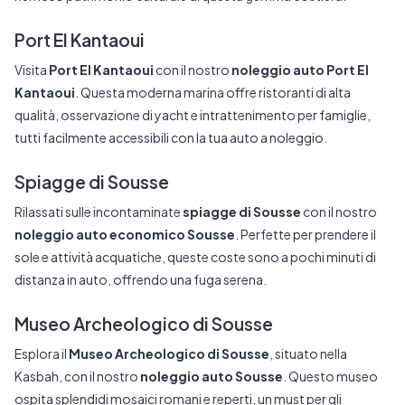
Port El Kantaoui
Visita
Port El Kantaoui
con il nostro
noleggio auto Port El
Kantaoui
. Questa moderna marina offre ristoranti di alta
qualità, osservazione di yacht e intrattenimento per famiglie,
tutti facilmente accessibili con la tua auto a noleggio.
Spiagge di Sousse
Rilassati sulle incontaminate
spiagge di Sousse
con il nostro
noleggio auto economico Sousse
. Perfette per prendere il
sole e attività acquatiche, queste coste sono a pochi minuti di
distanza in auto, offrendo una fuga serena.
Museo Archeologico di Sousse
Esplora il
Museo Archeologico di Sousse
, situato nella
Kasbah, con il nostro
noleggio auto Sousse
. Questo museo
ospita splendidi mosaici romani e reperti, un must per gli