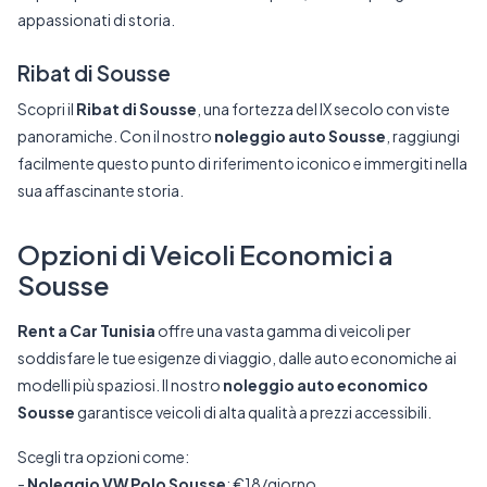
appassionati di storia.
Ribat di Sousse
Scopri il
Ribat di Sousse
, una fortezza del IX secolo con viste
panoramiche. Con il nostro
noleggio auto Sousse
, raggiungi
facilmente questo punto di riferimento iconico e immergiti nella
sua affascinante storia.
Opzioni di Veicoli Economici a
Sousse
Rent a Car Tunisia
offre una vasta gamma di veicoli per
soddisfare le tue esigenze di viaggio, dalle auto economiche ai
modelli più spaziosi. Il nostro
noleggio auto economico
Sousse
garantisce veicoli di alta qualità a prezzi accessibili.
Scegli tra opzioni come:
-
Noleggio VW Polo Sousse
: €18/giorno