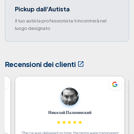
Pickup dall'Autista
Il tuo autista professionista ti incontrerà nel
luogo designato
Recensioni dei clienti
Alain Favre
★
★
★
★
★
t,
“
Excellent drive from the airport to Hammamet Yasmine!! Top-
“
Ve