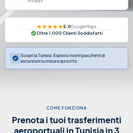
intoppi
5.0
Google Maps
Oltre 1.000 Clienti Soddisfatti
Scopri la Tunisia: Esplora i nostri pacchetti di
escursioni su misura qui sotto
COME FUNZIONA
Prenota i tuoi trasferimenti
aeroportuali in Tunisia in 3