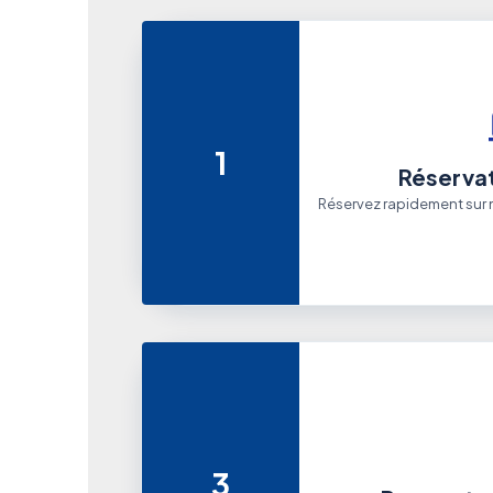
1
Réservat
Réservez rapidement sur n
3