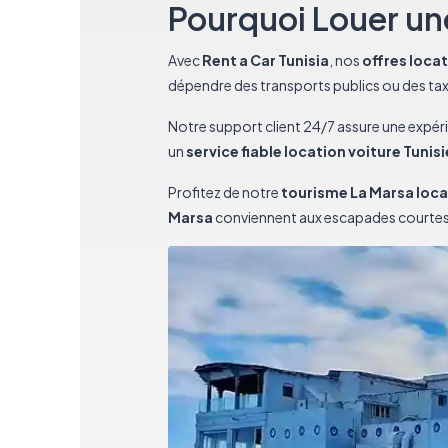
Pourquoi Louer une
Avec
Rent a Car Tunisia
, nos
offres loca
dépendre des transports publics ou des tax
Notre support client 24/7 assure une expér
un
service fiable location voiture Tunisi
Profitez de notre
tourisme La Marsa loca
Marsa
conviennent aux escapades courtes