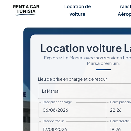
Location de
Trans
voiture
Aérop
Location voiture 
Explorez La Marsa, avec nos services Loc
Marsa premium.
Lieu de prise en charge et de retour
La Marsa
Date prise en charge
Heure prise en
Date de retour
Heure de retou