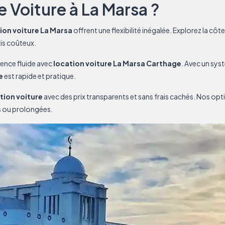
 Voiture à La Marsa ?
tion voiture La Marsa
offrent une flexibilité inégalée. Explorez la côt
is coûteux.
ience fluide avec
location voiture La Marsa Carthage
. Avec un sys
e
est rapide et pratique.
tion voiture
avec des prix transparents et sans frais cachés. Nos op
 ou prolongées.