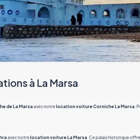
ations à La Marsa
he de La Marsa
avec notre
location voiture Corniche La Marsa
. 
hra
avec notre
location voiture La Marsa
. Ce palais historique offr