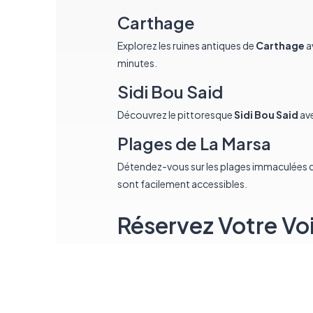
Carthage
Explorez les ruines antiques de
Carthage
a
minutes.
Sidi Bou Said
Découvrez le pittoresque
Sidi Bou Said
av
Plages de La Marsa
Détendez-vous sur les plages immaculées 
sont facilement accessibles.
Réservez Votre Voi
Commencez votre aventure à La Marsa ave
transparente.
Choisissez parmi des véhicules comme VW Po