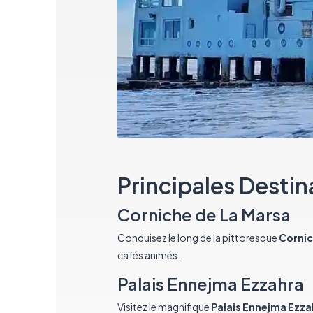
Principales Destin
Corniche de La Marsa
Conduisez le long de la pittoresque
Cornic
cafés animés.
Palais Ennejma Ezzahra
Visitez le magnifique
Palais Ennejma Ezza