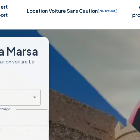
fert
Location Voiture Sans Caution
NOUVEAU
ort
pr
La Marsa
ation voiture La
 charge
r