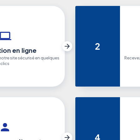
2
ion en ligne
otre site sécurisé en quelques
Recevez
clics
4