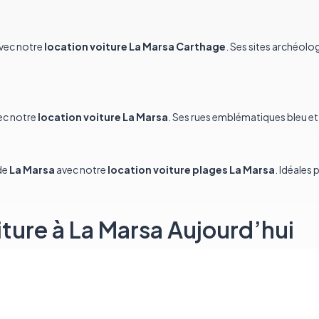
vec notre
location voiture La Marsa Carthage
. Ses sites archéolog
ec notre
location voiture La Marsa
. Ses rues emblématiques bleu et 
de
La Marsa
avec notre
location voiture plages La Marsa
. Idéales 
ture à La Marsa Aujourd’hui
c
Rent a Car Tunisia
. Notre système de réservation intuitif rend la
loc
lo (18 €/jour), Seat Ibiza (18 €/jour) ou Skoda Octavia (30 €/jour).