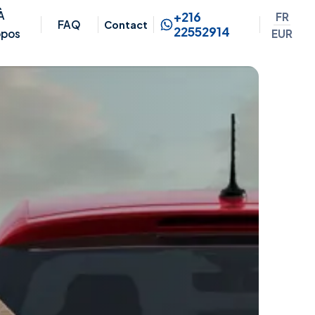
À
+216
FR
FAQ
Contact
22552914
EUR
opos