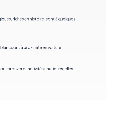
iques, riches en histoire, sont à quelques
blanc sont à proximité en voiture.
pour bronzer et activités nautiques, elles
ation voiture La Marsa
simple et
 Nos
offres location voiture La Marsa